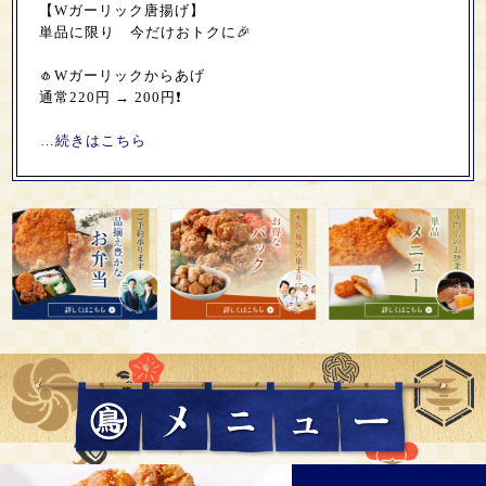
【Wガーリック唐揚げ】
単品に限り 今だけおトクに🎉
🧄Wガーリックからあげ
通常220円 → 200円❗

…続きはこちら
お
お
単
弁
得
品
当
な
メ
パ
ニ
ッ
ュ
ク
ー