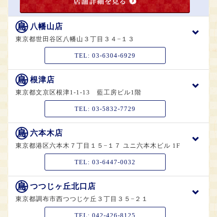
八幡山店
東京都世田谷区八幡山３丁目３４−１３
TEL:
03-6304-6929
根津店
東京都文京区根津1-1-13 藍工房ビル1階
TEL:
03-5832-7729
六本木店
東京都港区六本木７丁目１５−１７ ユニ六本木ビル 1F
TEL:
03-6447-0032
つつじヶ丘北口店
東京都調布市西つつじケ丘３丁目３５−２１
TEL:
042-426-8125