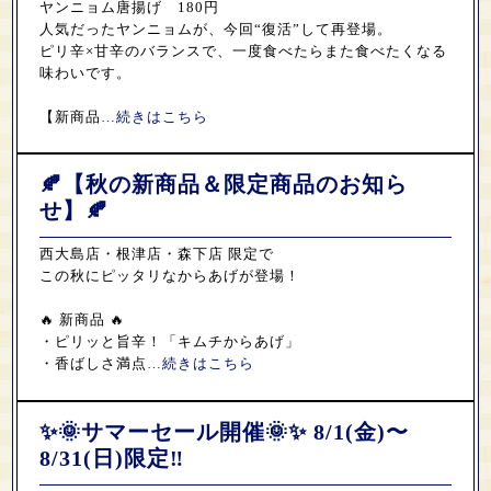
ヤンニョム唐揚げ 180円
人気だったヤンニョムが、今回“復活”して再登場。
ピリ辛×甘辛のバランスで、一度食べたらまた食べたくなる
味わいです。
【新商品
…続きはこちら
🍂【秋の新商品＆限定商品のお知ら
せ】🍂
西大島店・根津店・森下店 限定で
この秋にピッタリなからあげが登場！
🔥 新商品 🔥
・ピリッと旨辛！「キムチからあげ」
・香ばしさ満点
…続きはこちら
✨🌞サマーセール開催🌞✨ 8/1(金)〜
8/31(日)限定‼️