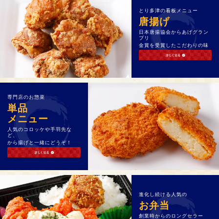
とり多津の看板メニュー
唐揚げ
日本唐揚協会からあげグラン
プリ
金賞を受賞したこだわりの味
専門店のお惣菜
単品
メニュー
人気のコロッケや手羽先な
ど、
から揚げと一緒にどうぞ！
進化し続ける人気の
お弁当
創業時からのロングセラー