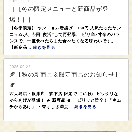
2025.12.10
［［冬の限定メニューと新商品が登
場！］］
【冬季限定】 ヤンニョム唐揚げ 180円 人気だったヤン
ニョムが、今回“復活”して再登場。 ピリ辛×甘辛のバラ
ンスで、一度食べたらまた食べたくなる味わいです。
【新商品
…続きを見る
2025.09.22
🍂【秋の新商品＆限定商品のお知らせ】
🍂
西大島店・根津店・森下店 限定で この秋にピッタリな
からあげが登場！ 🔥 新商品 🔥 ・ピリッと旨辛！「キム
チからあげ」 ・香ばしさ満点
…続きを見る