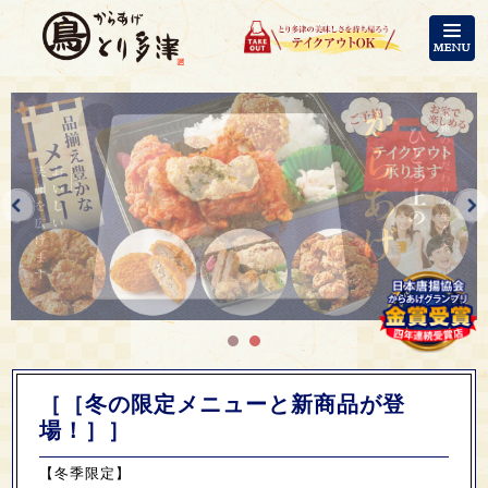
コ
ン
テ
ン
テ
ツ
イ
へ
ク
ス
ア
キ
ウ
ッ
ト
プ
承
り
ま
す
［［冬の限定メニューと新商品が登
場！］］
【冬季限定】