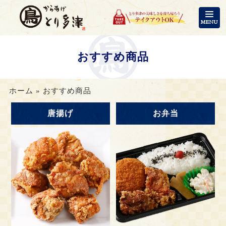
コ
ン
テ
ン
おすすめ商品
ツ
へ
ス
ホーム
»
おすすめ商品
キ
ッ
唐揚げ
お弁当
プ